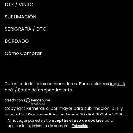
DTF / VINILO
SUBLIMACIÓN
SERIGRAFIA / DTG
BORDADO
Cómo Comprar
Defensa de las y los consumidores. Para reclamos
ingresá
acá.
/
Botón de arrepentimiento
Copyright Remeras al por mayor para sublimación, DTF y
serigrafía | Kingtex — Buenos Aires - 30718426304 - 2026.
Todos los derechos reservados.
Al navegar por este sitio
aceptás el uso de cookies
para
agilizar tu experiencia de compra.
Entendido