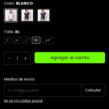
Color:
BLANCO
Talle:
XL
S
M
L
XL
XXL
Entregas para el CP:
Cambiar CP
Medios de envío
Calcular
No sé mi código postal